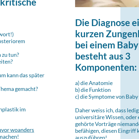
 kritische
Die Diagnose e
kurzen Zungen
wort!)
osteriorem
bei einem Baby
besteht aus 3
 zu tun?
eiten?
Komponenten:
um kann das später
a) die Anatomie
 Thema gemacht?
b) die Funktion
c) die Symptome von Baby
nplastik im
Daher weiss ich, dass ledig
universitäre Wissen, oder 
gehörte Vorträge niemand
zuvor woanders
befähigen, diesen Eingriff
 machen!
auszuführen! ​